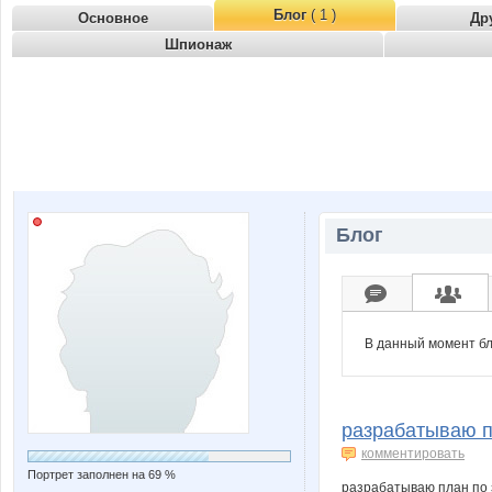
Блог
( 1 )
Основное
Др
Шпионаж
Блог
В данный момент бл
разрабатываю пл
комментировать
Портрет заполнен на 69 %
разрабатываю план по 