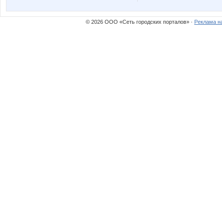
© 2026 ООО «Сеть городских порталов» ·
Реклама н